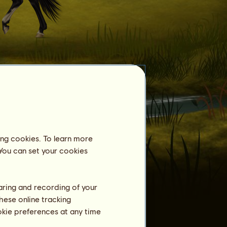
Lovarda
Hajnal Démon
még nincs lovardában
regisztrálva.
ing cookies. To learn more
Tréning
 You can set your cookies
Állóképesség
Gyorsaság
Díjlovaglás
haring and recording of your
hese online tracking
Galopp
ookie preferences at any time
Ügetés