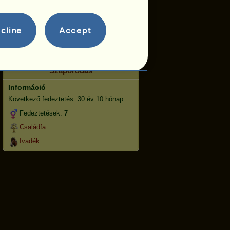
Ugrás
Versenyek
cline
Accept
Ezen kanca specialitása a
Klasszikus lovaglás.
Szaporodás
Információ
Következő fedeztetés: 30 év 10 hónap
Fedeztetések:
7
Családfa
Ivadék