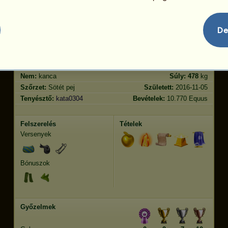
Ugrás
228.85
De
Jellemvonások
Genetika
Bónusz
Lófajta:
Tennessee Walker
Kor:
30 év 4 hónap
Faj:
Sportló
Magasság:
160
cm
Nem:
kanca
Súly:
478
kg
Szőrzet:
Sötét pej
Született:
2016-11-05
Tenyésztő:
kata0304
Bevételek:
10.770 Equus
Felszerelés
Tételek
Versenyek
Bónuszok
Győzelmek