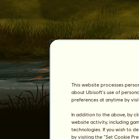
kata0304
This website processes persona
about Ubisoft's use of persona
preferences at anytime by visi
Rangidő :
2275 nap
In addition to the above, by c
Általános rangsor :
2019.
website activity, including ga
Pénztartalék :
2.539.173
technologies. If you wish to d
Eddigi tulajdonosok
by visiting the “Set Cookie Pr