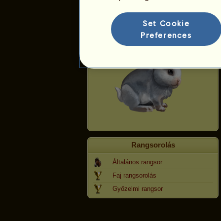
Nyúl
Set Cookie
Preferences
Rangsorolás
Általános rangsor
Faj rangsorolás
Győzelmi rangsor