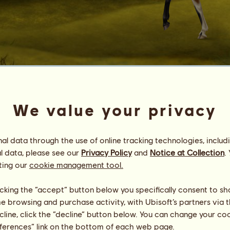
Hajnal Démon
We value your privacy
*Tennessee pandala*
Energia
73
%
20:30
Egészség
100
%
l data through the use of online tracking technologies, includ
Hangulat
100
%
l data, please see our
Privacy Policy
and
Notice at Collection
.
ting our
cookie management tool.
Képességek
Összesen:
2104.23
Állóképesség
460.05
licking the “accept” button below you specifically consent to s
Gyorsaság
253.20
me browsing and purchase activity, with Ubisoft’s partners via t
Díjlovaglás
403.82
ecline, click the “decline” button below. You can change your c
Galopp
219.65
eferences” link on the bottom of each web page.
Ügetés
538.66