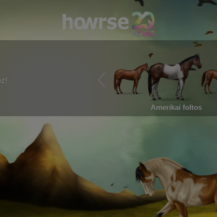
ez!
Amerikai foltos