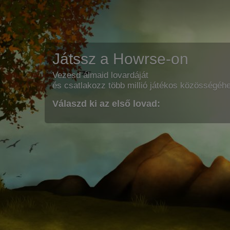
Játssz a Howrse-on
Vezesd álmaid lovardáját
és csatlakozz több millió játékos közösségéh
Válaszd ki az első lovad: