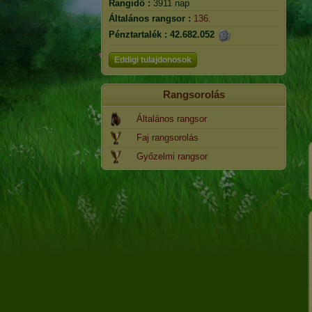
Rangidő :
3911 nap
Általános rangsor :
136.
Pénztartalék :
42.682.052
Eddigi tulajdonosok
Rangsorolás
Általános rangsor
Faj rangsorolás
Győzelmi rangsor