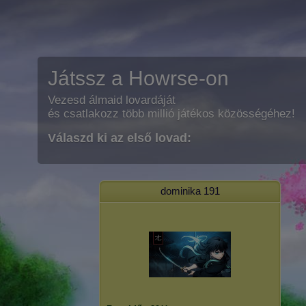
Játssz a Howrse-on
Vezesd álmaid lovardáját
és csatlakozz több millió játékos közösségéhez!
Válaszd ki az első lovad:
dominika 191