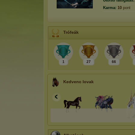
Utolsó látogatás:
Karma:
10
pont
Trófeák
1
27
66
Kedvenc lovak