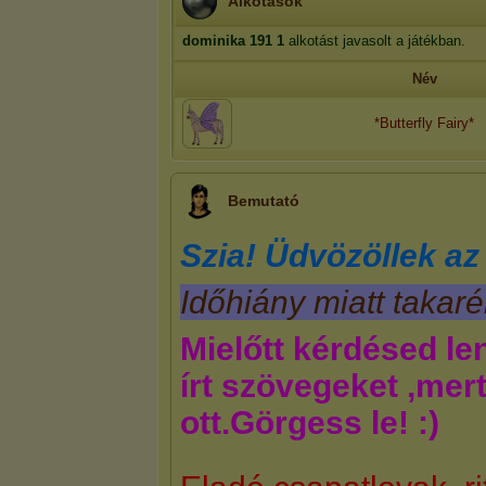
Alkotások
dominika 191
1
alkotást javasolt a játékban.
Név
*Butterfly Fairy*
Bemutató