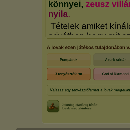
A lovak ezen játékos tulajdonában 
Pompások
Azurit raktár
3 tenyésztőfarm
God of Diamond
Válassz egy tenyésztőfarmot a lovak megtekin
Jelenleg eladásra kínált
lovak megtekintése