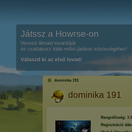
Játssz a Howrse-on
Vezesd álmaid lovardáját
és csatlakozz több millió játékos közösségéhez!
Válaszd ki az első lovad:
dominika 191
dominika 191
Rangidősség:
3.
Regisztráció dát