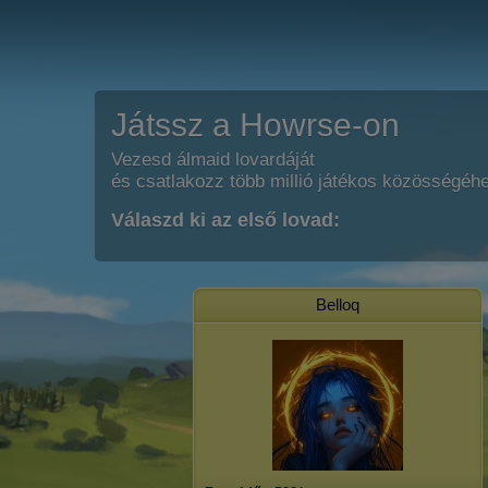
Játssz a Howrse-on
Vezesd álmaid lovardáját
és csatlakozz több millió játékos közösségéh
Válaszd ki az első lovad:
Belloq