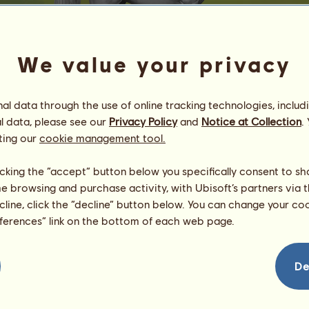
We value your privacy
l data through the use of online tracking technologies, includ
l data, please see our
Privacy Policy
and
Notice at Collection
.
m30473.29
ting our
cookie management tool.
«Ƥħσҿɳɨx Aɾαƀʂ»
Energia
94
%
licking the “accept” button below you specifically consent to s
10:00
Egészség
100
%
me browsing and purchase activity, with Ubisoft’s partners via t
Hangulat
94
%
ecline, click the “decline” button below. You can change your c
eferences” link on the bottom of each web page.
Képességek
Összesen:
7137.05
Állóképesség
1490.57
Gyorsaság
1887.01
De
Díjlovaglás
1348.16
Galopp
1205.79
Ügetés
389.21