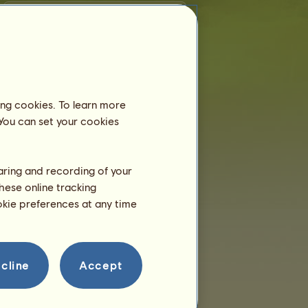
Tréning
m30473.29 lovadat 2 év életkort
követően tudod majd
trenírozni.
Még csak 1 év 6 hónap az
életkora!
ing cookies. To learn more
Szaporodás
 You can set your cookies
haring and recording of your
hese online tracking
ookie preferences at any time
cline
Accept