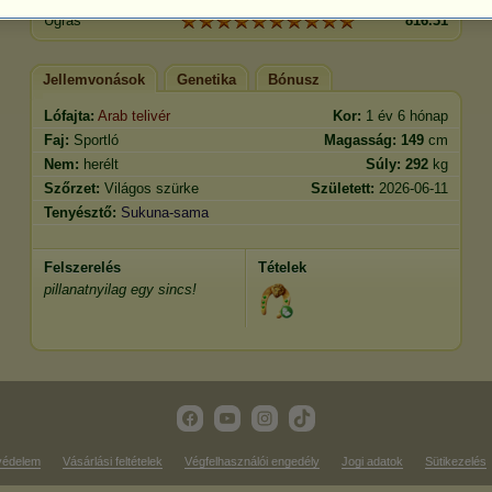
Ugrás
816.31
Jellemvonások
Genetika
Bónusz
Lófajta:
Arab telivér
Kor:
1 év 6 hónap
Faj:
Sportló
Magasság:
149
cm
Nem:
herélt
Súly:
292
kg
Szőrzet:
Világos szürke
Született:
2026-06-11
Tenyésztő:
Sukuna-sama
Felszerelés
Tételek
pillanatnyilag egy sincs!
védelem
Vásárlási feltételek
Végfelhasználói engedély
Jogi adatok
Sütikezelés