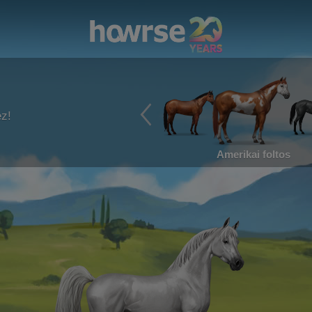
ez!
Amerikai foltos