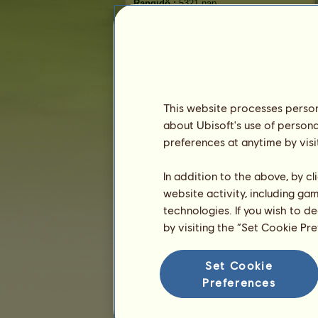
Rangidő :
5321 nap
Általános rangsor :
12.
Pénztartalék :
76.657.220
Eddigi tulajdonosok
Rangsorolás
This website processes persona
Általános rangsor
about Ubisoft's use of persona
Faj rangsorolás
preferences at anytime by visi
Győzelmi rangsor
In addition to the above, by c
website activity, including ga
technologies. If you wish to d
by visiting the “Set Cookie Pr
Set Cookie
Preferences