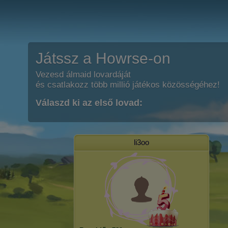
Játssz a Howrse-on
Vezesd álmaid lovardáját
és csatlakozz több millió játékos közösségéhez!
Válaszd ki az első lovad:
li3oo