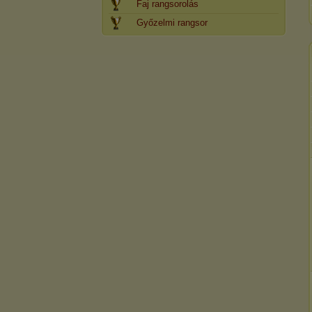
Faj rangsorolás
Győzelmi rangsor