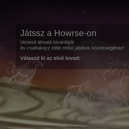
Játssz a Howrse-on
Vezesd álmaid lovardáját
és csatlakozz több millió játékos közösségéhez!
Válaszd ki az első lovad: