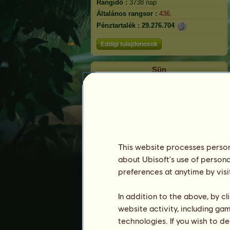
Rangidő :
3738 nap
Általános rangsor :
436.
Pénztartalék :
29.276.704
Eddigi tulajdonosok
Sün
This website processes persona
about Ubisoft's use of persona
preferences at anytime by visi
In addition to the above, by c
Bokréták
website activity, including ga
technologies. If you wish to d