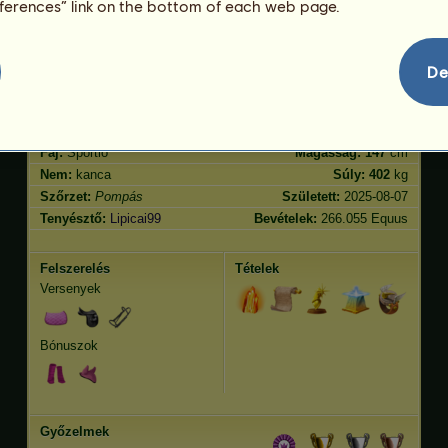
eferences” link on the bottom of each web page.
Ügetés
6509.51
Ugrás
7439.44
De
Jellemvonások
Genetika
Bónusz
Lófajta:
Pompás
Kor:
2894 év 8 hónap
Faj:
Sportló
Magasság:
147
cm
Nem:
kanca
Súly:
402
kg
Szőrzet:
Pompás
Született:
2025-08-07
Tenyésztő:
Lipicai99
Bevételek:
266.055 Equus
Felszerelés
Tételek
Versenyek
Bónuszok
Győzelmek