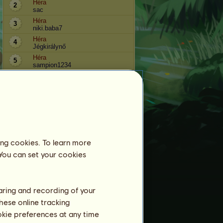
Héra
2
sac
Héra
3
niki.baba7
Héra
4
Jégkirálynő
Héra
5
sampion1234
Héra
6
firevuk
Héra
7
x.emy
Héra
8
Liwet
Héra
9
kata69
ing cookies. To learn more
Héra
10
 You can set your cookies
Nemu
haring and recording of your
Tréning
hese online tracking
Állóképesség
ookie preferences at any time
Gyorsaság