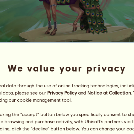
Héra
~ Stars ~
We value your privacy
#
76
Energia
48
%
l data through the use of online tracking technologies, includ
24:00
Egészség
100
%
l data, please see our
Privacy Policy
and
Notice at Collection
.
Hangulat
100
%
ting our
cookie management tool.
Képességek
Összesen:
37507.20
licking the “accept” button below you specifically consent to s
Állóképesség
3409.74
me browsing and purchase activity, with Ubisoft’s partners via t
Gyorsaság
4649.65
Díjlovaglás
4649.65
ecline, click the “decline” button below. You can change your c
Galopp
10849.19