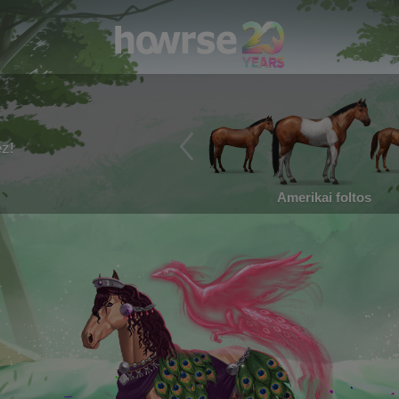
ez!
Amerikai foltos