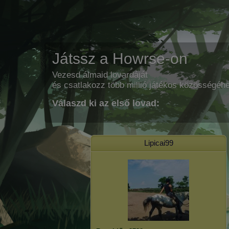
Játssz a Howrse-on
Vezesd álmaid lovardáját
és csatlakozz több millió játékos közösségéh
Válaszd ki az első lovad:
Lipicai99