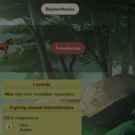
Bejelentkezés
Feliratkozás
Lovarda
Héra
még nincs lovardában regisztrálva.
A görög istenek felemelkedése
288 ló megszerezve
Héra
1
Auróra