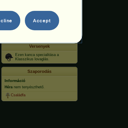
Díjlovaglás
Galopp
cline
Accept
Ügetés
Ugrás
Versenyek
Ezen kanca specialitása a
Klasszikus lovaglás.
Szaporodás
Információ
Héra
nem tenyészthető.
Családfa