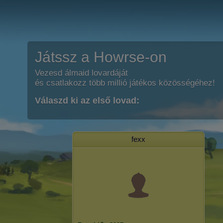
Játssz a Howrse-on
Vezesd álmaid lovardáját
és csatlakozz több millió játékos közösségéhez!
Válaszd ki az első lovad:
fexx