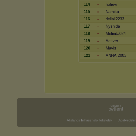
114
hofievi
=
115
Namika
=
116
deliali2233
=
117
Nyshida
=
118
Melinda024
=
119
Activer
=
120
Mavis
=
121
ANNA 2003
=
Általános felhasználói feltételek
Adatvédele