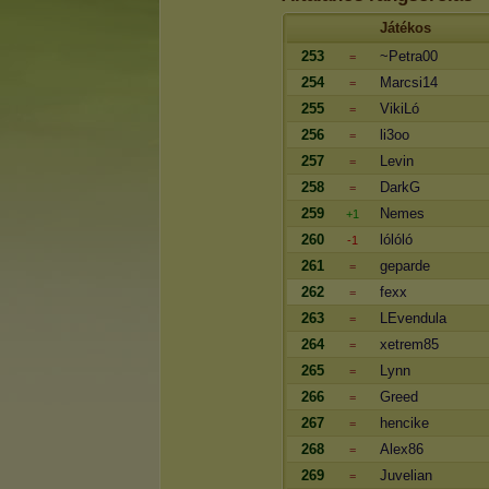
Játékos
253
~Petra00
=
254
Marcsi14
=
255
VikiLó
=
256
li3oo
=
257
Levin
=
258
DarkG
=
259
Nemes
+1
260
lólóló
-1
261
geparde
=
262
fexx
=
263
LEvendula
=
264
xetrem85
=
265
Lynn
=
266
Greed
=
267
hencike
=
268
Alex86
=
269
Juvelian
=