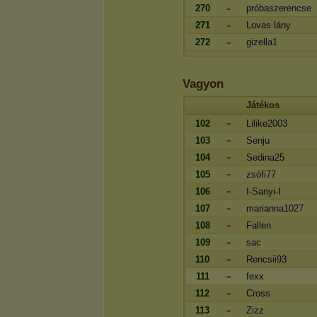
270
próbaszerencse
=
271
Lovas lány
=
272
gizella1
=
Vagyon
Játékos
102
Lilike2003
=
103
Senju
=
104
Sedina25
=
105
zsófi77
=
106
I-Sanyi-I
=
107
marianna1027
=
108
Fallen
=
109
sac
=
110
Rencsii93
=
111
fexx
=
112
Cross
=
113
Zizz
=