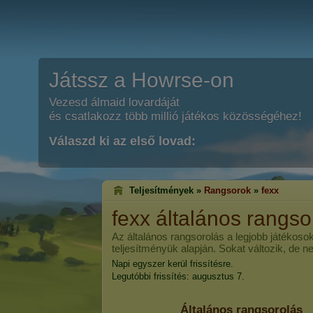
Játssz a Howrse-on
Vezesd álmaid lovardáját
és csatlakozz több millió játékos közösségéhez!
Válaszd ki az első lovad:
Teljesítmények »
Rangsorok
»
fexx
fexx
általános rangso
Az általános rangsorolás a legjobb játékosok
teljesítményük alapján. Sokat változik, de n
Napi egyszer kerül frissítésre.
Legutóbbi frissítés: augusztus 7.
Általános rangsorolás