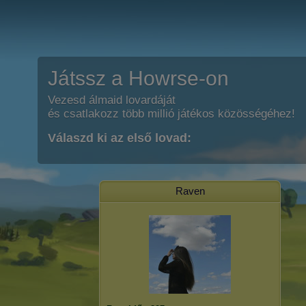
Játssz a Howrse-on
Vezesd álmaid lovardáját
és csatlakozz több millió játékos közösségéhez!
Válaszd ki az első lovad:
Raven