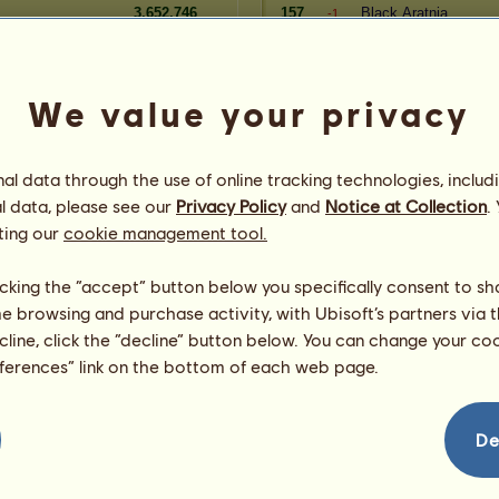
3.652.746
157
Black Aratnia
-1
3.643.524
158
Ryri
-1
3.638.771
159
Feketepárduc6
=
We value your privacy
Rangidő
Pénztartalék
Játékos
l data through the use of online tracking technologies, includ
cz
22.865.706
1204
Sophie
=
l data, please see our
Privacy Policy
and
Notice at Collection
.
9
22.805.726
1205
_Flower_
=
ting our
cookie management tool.
ありすArisu
22.730.931
1206
=
22.709.319
1207
Sarah Collins
=
licking the “accept” button below you specifically consent to s
22.673.158
1208
Walkür
=
me browsing and purchase activity, with Ubisoft’s partners via t
el
22.542.789
1209
varrob
=
ecline, click the “decline” button below. You can change your c
22.427.092
1210
SakuraHime333
=
eferences” link on the bottom of each web page.
22.404.466
1211
Eszti11
=
22.368.105
1212
Bettikeh5
+1
22.333.187
1213
Shaky
+1
De
22.287.718
1214
Banovics89
-2
22.279.576
1215
Erewald
=