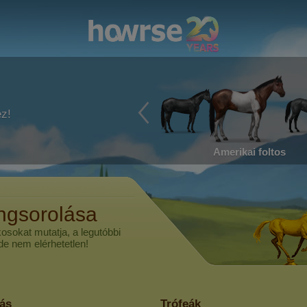
ez!
Amerikai foltos
ngsorolása
kosokat mutatja, a legutóbbi
 de nem elérhetetlen!
lás
Trófeák