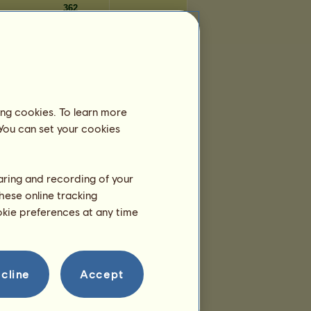
362
362
361
Napok száma
ing cookies. To learn more
1.869
 You can set your cookies
1.869
1.868
1.867
haring and recording of your
1.866
hese online tracking
1.865
ookie preferences at any time
1.864
1.864
1.857
1.857
cline
Accept
1.856
1.854