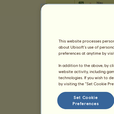
409
hlau
=
410
Sötétfarkas
=
411
hannadobi
=
Vagyon
Játékos
This website processes persona
329
kira_hanye
=
about Ubisoft's use of persona
330
Szivárvány
=
preferences at anytime by visi
331
Tipike
+1
332
Timi18
-1
In addition to the above, by c
333
Kitti*-*
=
website activity, including ga
334
schattenspi
=
technologies. If you wish to d
335
Raffael
=
by visiting the “Set Cookie Pr
336
Emily32
=
337
Frízek*
=
Set Cookie
338
Shaky
+3
Preferences
339
Morgana
=
340
gina56
=