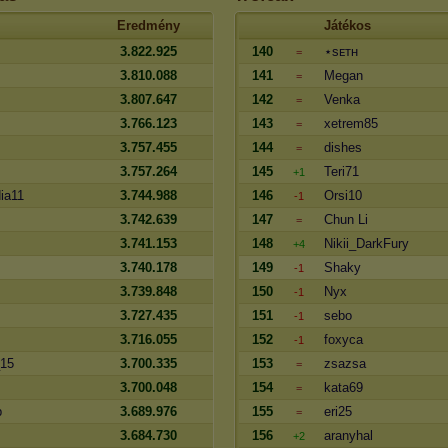
Eredmény
Játékos
3.822.925
140
⋆sᴇᴛʜ
=
3.810.088
141
Megan
=
3.807.647
142
Venka
=
3.766.123
143
xetrem85
=
3.757.455
144
dishes
=
3.757.264
145
Teri71
+1
ia11
3.744.988
146
Orsi10
-1
3.742.639
147
Chun Li
=
3.741.153
148
Nikii_DarkFury
+4
3.740.178
149
Shaky
-1
3.739.848
150
Nyx
-1
3.727.435
151
sebo
-1
3.716.055
152
foxyca
-1
15
3.700.335
153
zsazsa
=
3.700.048
154
kata69
=
b
3.689.976
155
eri25
=
3.684.730
156
aranyhal
+2