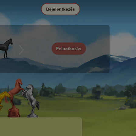
Bejelentkezés
Feliratkozás