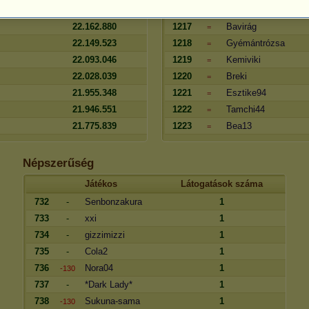
22.231.766
1216
szoffy
=
22.162.880
1217
Bavirág
=
22.149.523
1218
Gyémántrózsa
=
22.093.046
1219
Kemiviki
=
22.028.039
1220
Breki
=
21.955.348
1221
Esztike94
=
21.946.551
1222
Tamchi44
=
21.775.839
1223
Bea13
=
Népszerűség
Játékos
Látogatások száma
732
-
Senbonzakura
1
733
-
xxi
1
734
-
gizzimizzi
1
735
-
Cola2
1
736
Nora04
1
-130
737
-
*Dark Lady*
1
738
Sukuna-sama
1
-130