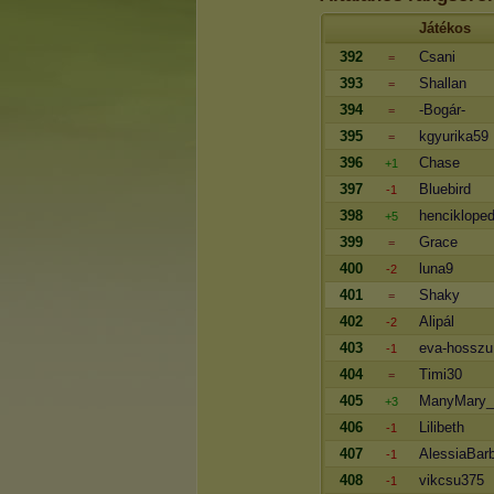
Játékos
392
Csani
=
393
Shallan
=
394
-Bogár-
=
395
kgyurika59
=
396
Chase
+1
397
Bluebird
-1
398
hencikloped
+5
399
Grace
=
400
luna9
-2
401
Shaky
=
402
Alipál
-2
403
eva-hosszu
-1
404
Timi30
=
405
ManyMary_
+3
406
Lilibeth
-1
407
AlessiaBar
-1
408
vikcsu375
-1