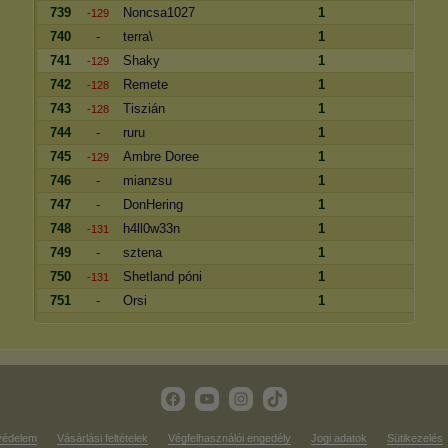
739
Noncsa1027
1
-129
740
-
terra\
1
741
Shaky
1
-129
742
Remete
1
-128
743
Tiszián
1
-128
744
-
ruru
1
745
Ambre Doree
1
-129
746
-
mianzsu
1
747
-
DonHering
1
748
h4ll0w33n
1
-131
749
-
sztena
1
750
Shetland póni
1
-131
751
-
Orsi
1
védelem
Vásárlási feltételek
Végfelhasználói engedély
Jogi adatok
Sütikezelés