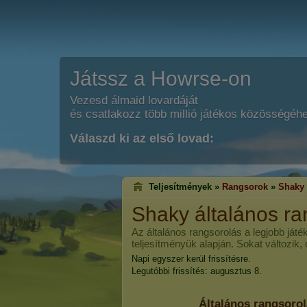
Játssz a Howrse-on
Vezesd álmaid lovardáját
és csatlakozz több millió játékos közösségéh
Válaszd ki az első lovad:
Teljesítmények »
Rangsorok
»
Shaky
Shaky
általános ra
Az általános rangsorolás a legjobb játé
teljesítményük alapján. Sokat változik,
Napi egyszer kerül frissítésre.
Legutóbbi frissítés: augusztus 8.
Általános rangsoro