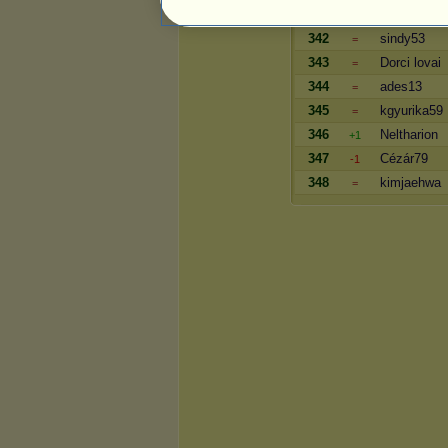
341
Bagoli
-3
342
sindy53
=
343
Dorci lovai
=
344
ades13
=
345
kgyurika59
=
346
Neltharion
+1
347
Cézár79
-1
348
kimjaehwa
=