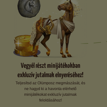
Vegyél részt minijátékokban
exkluzív jutalmak elnyeréséhez!
Teljesítsd az Olümposz megmászását, és
ne hagyd ki a havonta elérhető
minijátékokat exkluzív jutalmak
feloldásához!