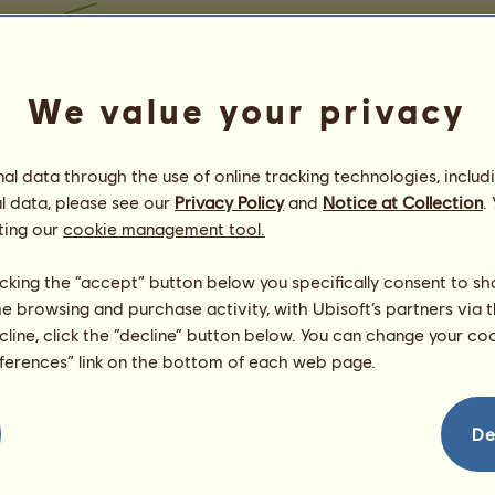
We value your privacy
l data through the use of online tracking technologies, includ
l data, please see our
Privacy Policy
and
Notice at Collection
.
ting our
cookie management tool.
licking the “accept” button below you specifically consent to s
me browsing and purchase activity, with Ubisoft’s partners via t
ecline, click the “decline” button below. You can change your c
eferences” link on the bottom of each web page.
De