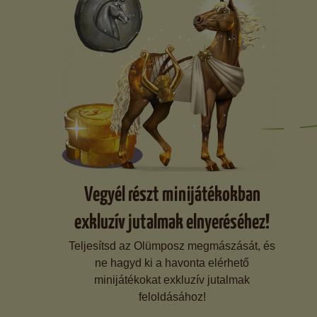
Vegyél részt minijátékokban
exkluzív jutalmak elnyeréséhez!
Teljesítsd az Olümposz megmászását, és
ne hagyd ki a havonta elérhető
minijátékokat exkluzív jutalmak
feloldásához!