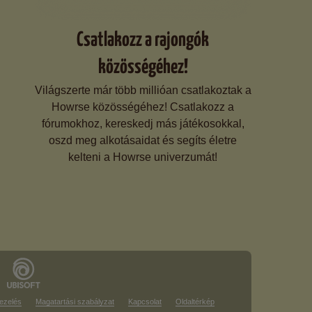
Csatlakozz a rajongók
közösségéhez!
Világszerte már több millióan csatlakoztak a
Howrse közösségéhez! Csatlakozz a
fórumokhoz, kereskedj más játékosokkal,
oszd meg alkotásaidat és segíts életre
kelteni a Howrse univerzumát!
ezelés
Magatartási szabályzat
Kapcsolat
Oldaltérkép