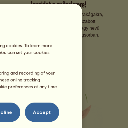
lovaidat a győzelemre!
Szakosodj lovaiddal különböző szakágakra,
fejleszd képességeiket testreszabott
tréninggel, és nevezd be őket nagy nevű
versenyekre a feljutáshoz a rangsorban.
ing cookies. To learn more
 You can set your cookies
haring and recording of your
hese online tracking
ookie preferences at any time
cline
Accept