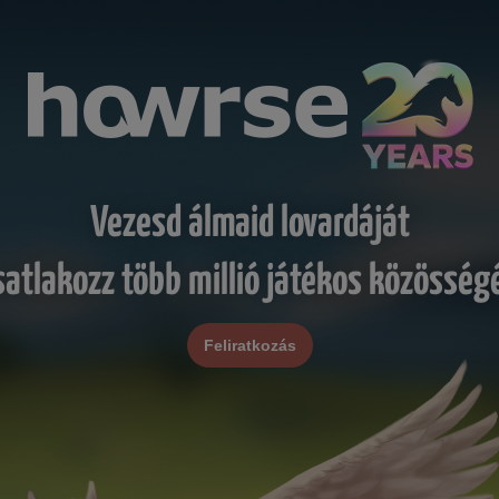
Vezesd álmaid lovardáját
satlakozz több millió játékos közösség
Feliratkozás