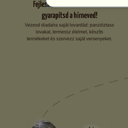
Fejleszd tovább lovardádat és
gyarapítsd a hírneved!
Vezesd diadalra saját lovardád: panzióztass
lovakat, termessz élelmet, készíts
termékeket és szervezz saját versenyeket.