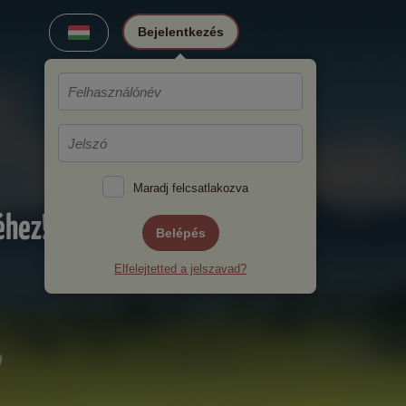
Bejelentkezés
Maradj felcsatlakozva
éhez!
Belépés
Elfelejtetted a jelszavad?