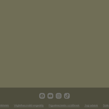
eltételek
Végfelhasználói engedély
Figyelmeztetés szülőknek
Jogi adatok
Sütik