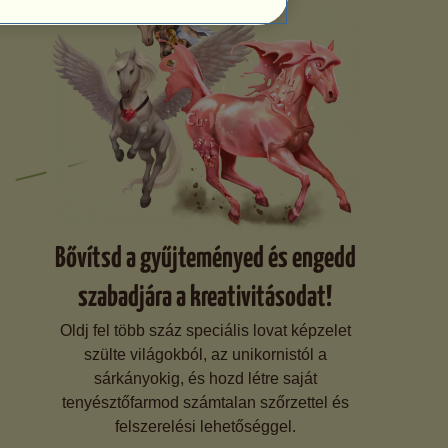
Bővítsd a gyűjteményed és engedd
szabadjára a kreativitásodat!
Oldj fel több száz speciális lovat képzelet
szülte világokból, az unikornistól a
sárkányokig, és hozd létre saját
tenyésztőfarmod számtalan szőrzettel és
felszerelési lehetőséggel.