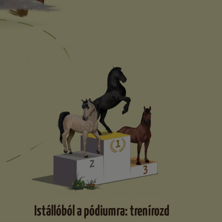
Istállóból a pódiumra: trenírozd