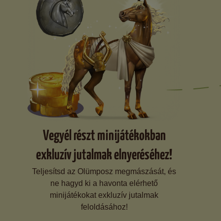
Vegyél részt minijátékokban
exkluzív jutalmak elnyeréséhez!
Teljesítsd az Olümposz megmászását, és
ne hagyd ki a havonta elérhető
minijátékokat exkluzív jutalmak
feloldásához!