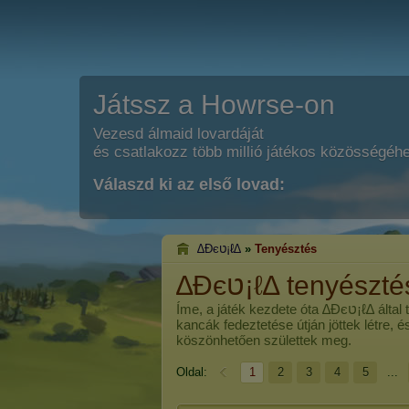
Játssz a Howrse-on
Vezesd álmaid lovardáját
és csatlakozz több millió játékos közösségéh
Válaszd ki az első lovad:
∆Đєט¡ℓ∆
»
Tenyésztés
∆Đєט¡ℓ∆ tenyészt
Íme, a játék kezdete óta
∆Đєט¡ℓ∆
által
kancák fedeztetése útján jöttek létre, 
köszönhetően születtek meg.
Oldal:
1
2
3
4
5
...