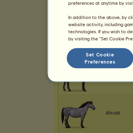
preferences at anytime by visi
∆Đєט¡ℓ∆
In addition to the above, by c
website activity, including ga
technologies. If you wish to d
by visiting the “Set Cookie Pr
∆Đєט¡ℓ∆
Set Cookie
Preferences
∆Đєט¡ℓ∆
∆Đєט¡ℓ∆