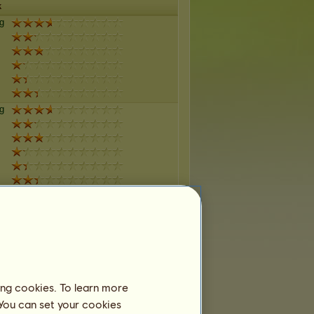
k
g
g
g
g
ing cookies. To learn more
 You can set your cookies