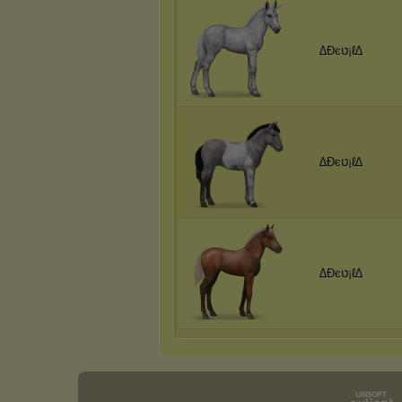
∆Đєט¡ℓ∆
∆Đєט¡ℓ∆
∆Đєט¡ℓ∆