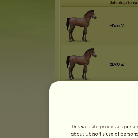
Jelenlegi teny
∆Đєט¡ℓ∆
∆Đєט¡ℓ∆
∆Đєט¡ℓ∆
This website processes persona
about Ubisoft's use of persona