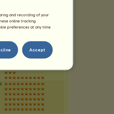
haring and recording of your
hese online tracking
g
ookie preferences at any time
cline
Accept
g
g