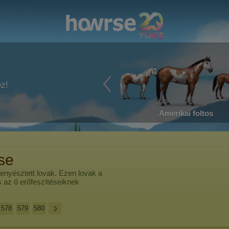
ez!
Amerikai foltos
ése
 tenyésztett lovak. Ezen lovak a
és az ő erőfeszítéseiknek
578
579
580