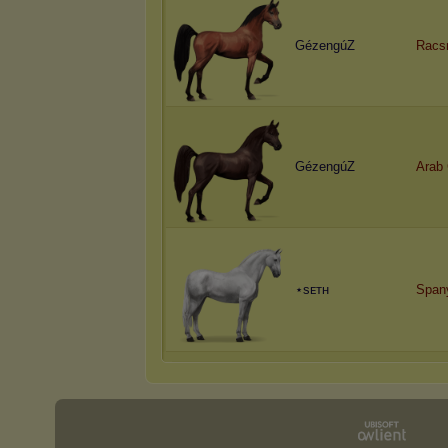
GézengúZ
Racs
GézengúZ
Arab 
⋆sᴇᴛʜ
Span