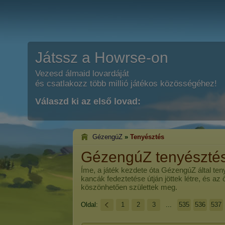
Játssz a Howrse-on
Vezesd álmaid lovardáját
és csatlakozz több millió játékos közösségéhez!
Válaszd ki az első lovad:
GézengúZ
»
Tenyésztés
GézengúZ tenyészté
Íme, a játék kezdete óta
GézengúZ
által ten
kancák fedeztetése útján jöttek létre, és az
köszönhetően születtek meg.
Oldal:
1
2
3
...
535
536
537