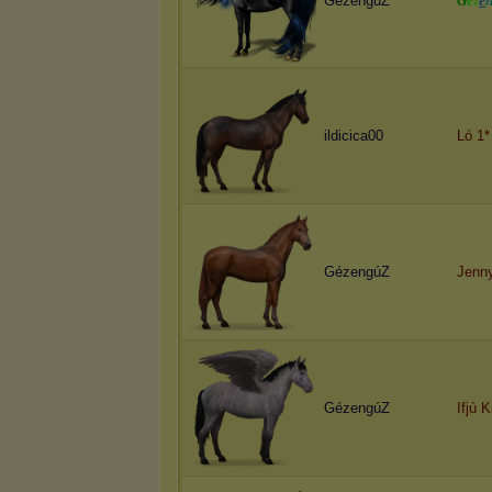
GézengúZ
G
é
z
e
ildicica00
Ló 1*
GézengúZ
Jenn
GézengúZ
Ifjú 