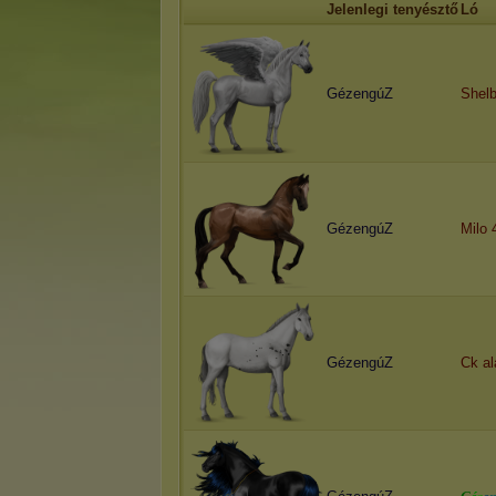
Jelenlegi tenyésztő
Ló
GézengúZ
Shel
GézengúZ
Milo 
GézengúZ
Ck a