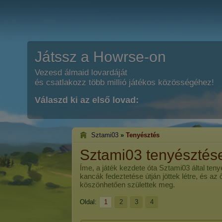
Játssz a Howrse-on
Vezesd álmaid lovardáját
és csatlakozz több millió játékos közösségéhez!
Válaszd ki az első lovad:
Sztami03
»
Tenyésztés
Sztami03 tenyésztés
Íme, a játék kezdete óta
Sztami03
által teny
kancák fedeztetése útján jöttek létre, és az
köszönhetően születtek meg.
Oldal:
1
2
3
4