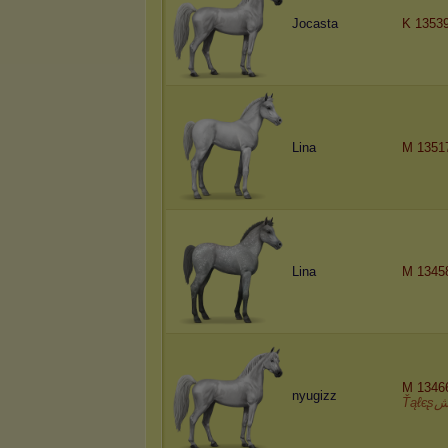
Jocasta
K 1353
Lina
M 1351
Lina
M 1345
M 1346
nyugizz
Ťąℓєʂ