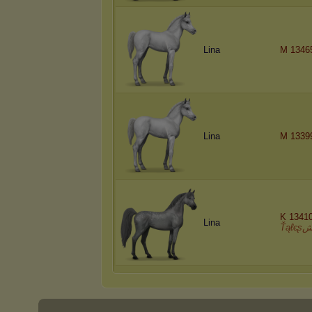
Lina
M 1346
Lina
M 1339
K 13410
Lina
Ťąℓєʂ