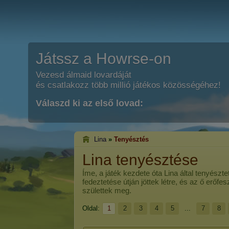
Játssz a Howrse-on
Vezesd álmaid lovardáját
és csatlakozz több millió játékos közösségéhez!
Válaszd ki az első lovad:
Lina
»
Tenyésztés
Lina tenyésztése
Íme, a játék kezdete óta
Lina
által tenyészte
fedeztetése útján jöttek létre, és az ő erőf
születtek meg.
Oldal:
1
2
3
4
5
...
7
8