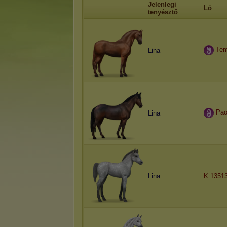
Jelenlegi
Ló
tenyésztő
Tem
Lina
Pao
Lina
Lina
K 1351