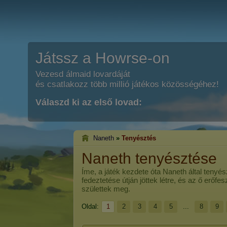
Játssz a Howrse-on
Vezesd álmaid lovardáját
és csatlakozz több millió játékos közösségéhez!
Válaszd ki az első lovad:
Naneth
»
Tenyésztés
Naneth tenyésztése
Íme, a játék kezdete óta
Naneth
által tenyés
fedeztetése útján jöttek létre, és az ő erőf
születtek meg.
Oldal:
1
2
3
4
5
...
8
9