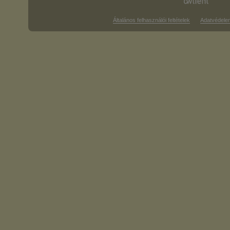
Általános felhasználói feltételek
Adatvédele