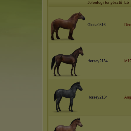
Jelenlegi tenyésztő
Ló
Gloria0816
Din
Horsey2134
M19
Horsey2134
Ango