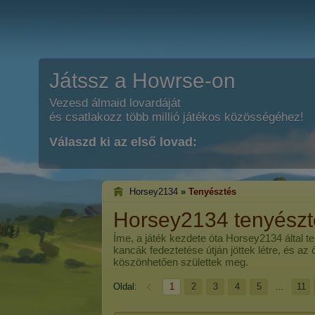
Játssz a Howrse-on
Vezesd álmaid lovardáját
és csatlakozz több millió játékos közösségéhez!
Válaszd ki az első lovad:
Horsey2134
»
Tenyésztés
Horsey2134 tenyész
Íme, a játék kezdete óta
Horsey2134
által t
kancák fedeztetése útján jöttek létre, és az
köszönhetően születtek meg.
Oldal:
1
2
3
4
5
...
11