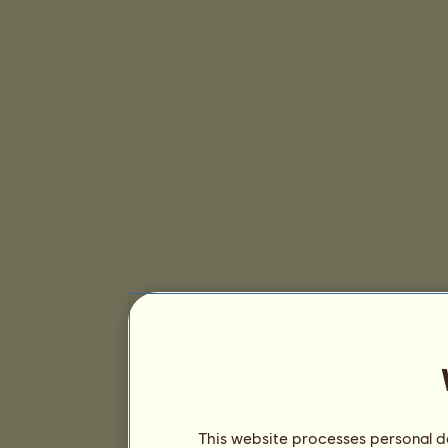
This website processes personal da