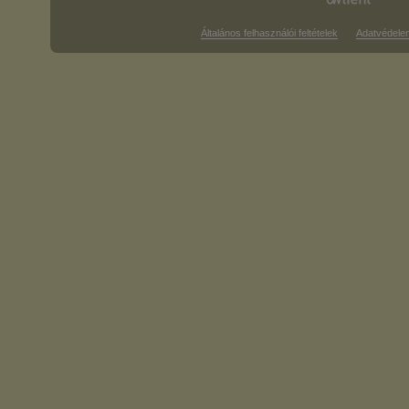
Általános felhasználói feltételek
Adatvédele