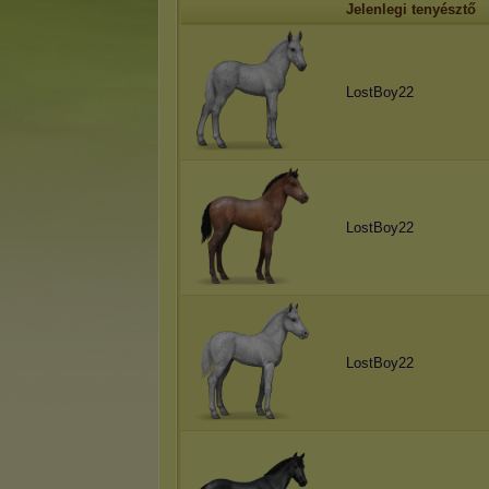
Jelenlegi tenyésztő
LostBoy22
LostBoy22
LostBoy22