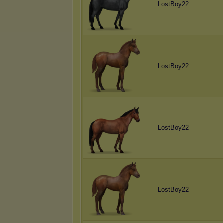
LostBoy22
LostBoy22
LostBoy22
LostBoy22