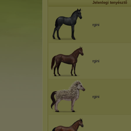
Jelenlegi tenyésztő
rgini
rgini
rgini