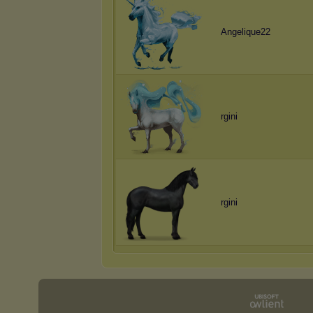
Angelique22
rgini
rgini