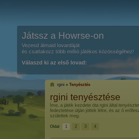
Játssz a Howrse-on
Vezesd álmaid lovardáját
és csatlakozz több millió játékos közösségéhez!
Válaszd ki az első lovad:
rgini
»
Tenyésztés
rgini tenyésztése
Íme, a játék kezdete óta
rgini
által tenyészte
fedeztetése útján jöttek létre, és az ő erőf
születtek meg.
Oldal:
1
2
3
4