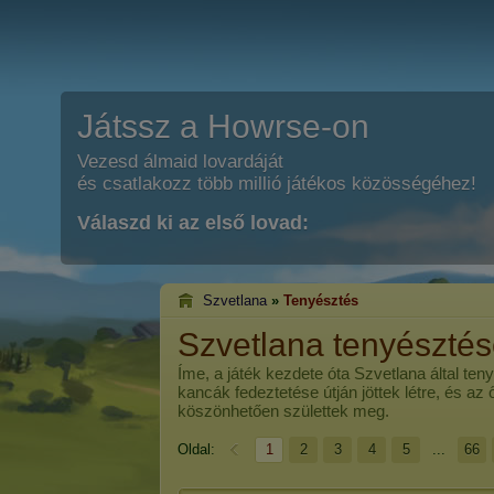
Játssz a Howrse-on
Vezesd álmaid lovardáját
és csatlakozz több millió játékos közösségéhez!
Válaszd ki az első lovad:
Szvetlana
»
Tenyésztés
Szvetlana tenyészté
Íme, a játék kezdete óta
Szvetlana
által ten
kancák fedeztetése útján jöttek létre, és az
köszönhetően születtek meg.
Oldal:
1
2
3
4
5
...
66