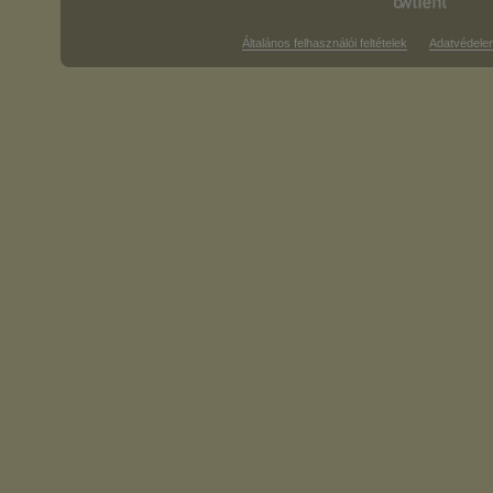
Általános felhasználói feltételek
Adatvédele