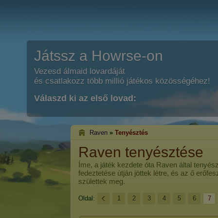
Játssz a Howrse-on
Vezesd álmaid lovardáját
és csatlakozz több millió játékos közösségéhez!
Válaszd ki az első lovad:
Raven
»
Tenyésztés
Raven tenyésztése
Íme, a játék kezdete óta
Raven
által tenyés
fedeztetése útján jöttek létre, és az ő erőf
születtek meg.
Oldal:
1
2
3
4
5
6
7