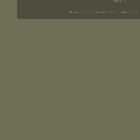
Általános felhasználói feltételek
Adatvédele