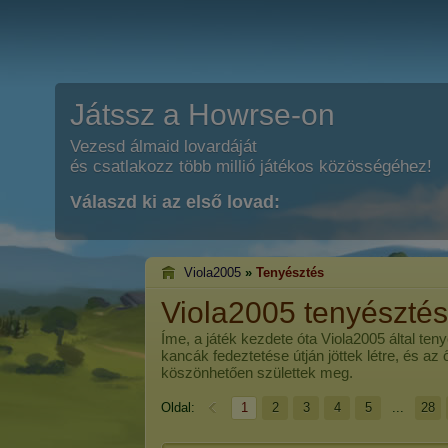
Játssz a Howrse-on
Vezesd álmaid lovardáját
és csatlakozz több millió játékos közösségéhez!
Válaszd ki az első lovad:
Viola2005
»
Tenyésztés
Viola2005 tenyészté
Íme, a játék kezdete óta
Viola2005
által ten
kancák fedeztetése útján jöttek létre, és az
köszönhetően születtek meg.
Oldal:
1
2
3
4
5
...
28