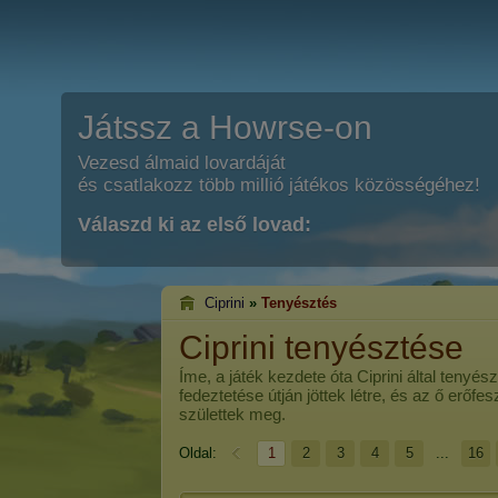
Játssz a Howrse-on
Vezesd álmaid lovardáját
és csatlakozz több millió játékos közösségéhez!
Válaszd ki az első lovad:
Ciprini
»
Tenyésztés
Ciprini tenyésztése
Íme, a játék kezdete óta
Ciprini
által tenyész
fedeztetése útján jöttek létre, és az ő erőf
születtek meg.
Oldal:
1
2
3
4
5
...
16