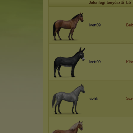
Jelenlegi tenyésztő
Ló
Ivett09
Bel
Ivett09
Klár
Sci-
sivák