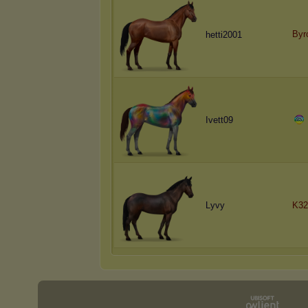
Byr
hetti2001
Ivett09
Lyvy
K32