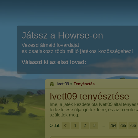
Játssz a Howrse-on
Vezesd álmaid lovardáját
és csatlakozz több millió játékos közösségéhez!
Válaszd ki az első lovad:
Ivett09
»
Tenyésztés
Ivett09 tenyésztése
Íme, a játék kezdete óta
Ivett09
által tenyés
fedeztetése útján jöttek létre, és az ő erőf
születtek meg.
Oldal:
1
2
3
...
264
265
266