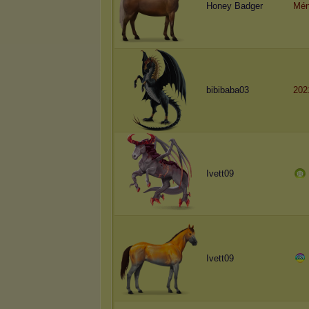
Honey Badger
Mén
bibibaba03
202
Ivett09
Ivett09