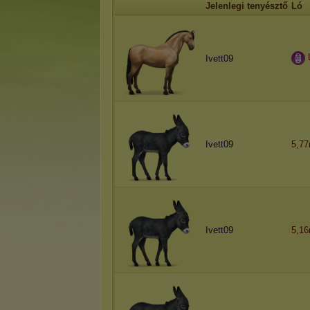
Jelenlegi tenyésztő
Ló
Ivett09
Ivett09
5,7
Ivett09
5,1