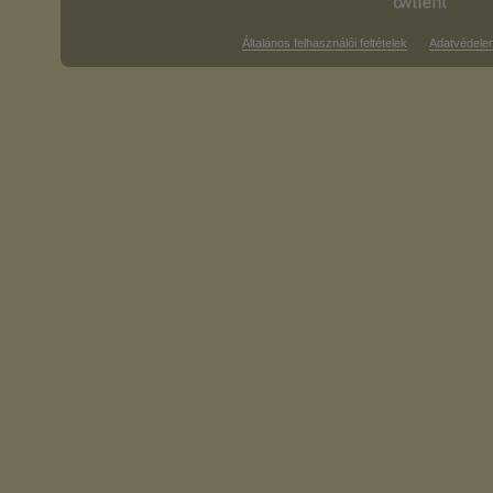
Általános felhasználói feltételek
Adatvédele