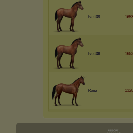
Ivett09
165
Ivett09
165
Róna
1328