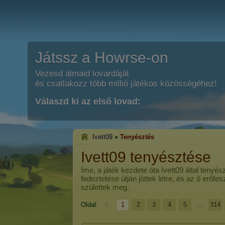
Játssz a Howrse-on
Vezesd álmaid lovardáját
és csatlakozz több millió játékos közösségéhez!
Válaszd ki az első lovad:
Ivett09
»
Tenyésztés
Ivett09 tenyésztése
Íme, a játék kezdete óta
Ivett09
által tenyés
fedeztetése útján jöttek létre, és az ő erőf
születtek meg.
Oldal:
1
2
3
4
5
...
314