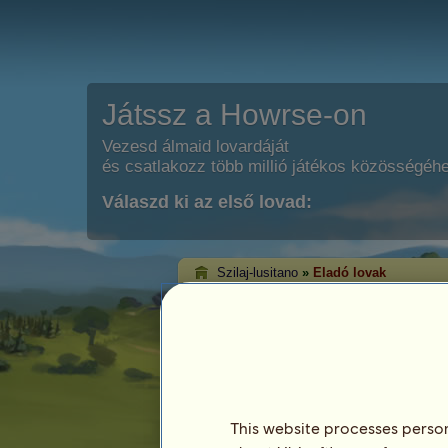
Játssz a Howrse-on
Vezesd álmaid lovardáját
és csatlakozz több millió játékos közösségéh
Válaszd ki az első lovad:
Szilaj-lusitano
»
Eladó lovak
Szilaj-lusitano elad
Ezen az oldalon tekintheted meg Szilaj-l
lovait.
This website processes persona
Ló