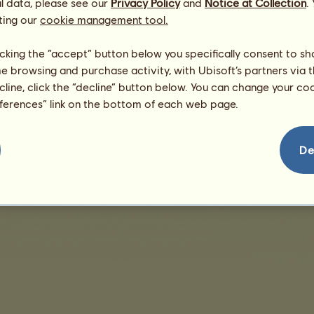
l data, please see our
Privacy Policy
and
Notice at Collection
.
ting our
cookie management tool.
Nincs megjeleníthető értékesítés
licking the “accept” button below you specifically consent to s
me browsing and purchase activity, with Ubisoft’s partners via t
ecline, click the “decline” button below. You can change your c
eferences” link on the bottom of each web page.
védelem
Vásárlási feltételek
Végfelhasználói engedély
Jogi adatok
Sütikezelés
De