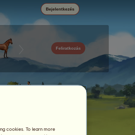
Bejelentkezés
Feliratkozás
ing cookies. To learn more
Dátum
Ár