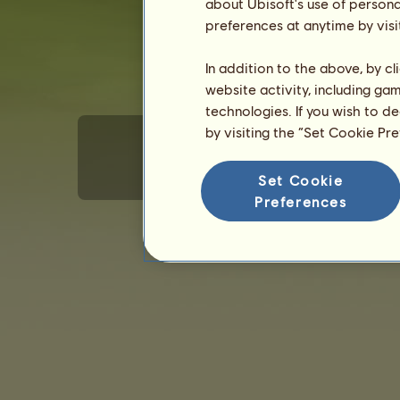
about Ubisoft's use of persona
preferences at anytime by visi
In addition to the above, by c
website activity, including ga
technologies. If you wish to d
by visiting the “Set Cookie Pr
Set Cookie
Általános felhasználói feltételek
Adat
Preferences