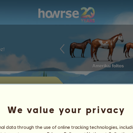
ez!
Amerikai foltos
ó lovai
usitano jelenleg eladásra kínált
We value your privacy
Elért eredmények
l data through the use of online tracking technologies, includ
Jellemvonások
Tételek
/
Képességek
Genetika