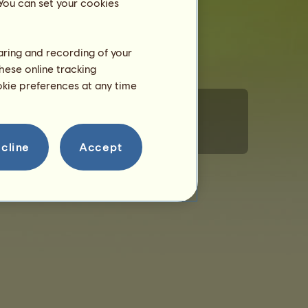
 You can set your cookies
haring and recording of your
hese online tracking
ookie preferences at any time
Magatartási szabályzat
Kapcsolat
cline
Accept