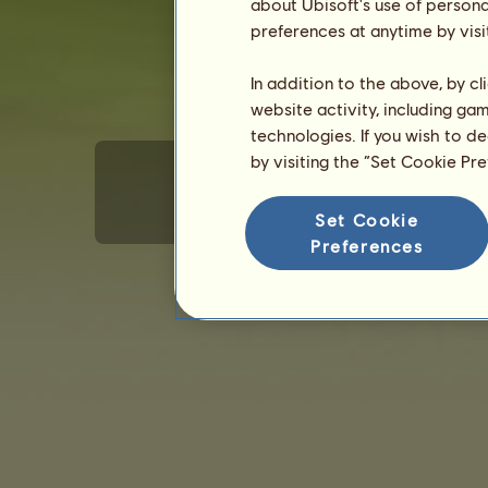
about Ubisoft's use of persona
preferences at anytime by visi
In addition to the above, by c
website activity, including ga
technologies. If you wish to d
by visiting the “Set Cookie Pr
Set Cookie
Általános felhasználói feltételek
Adat
Preferences