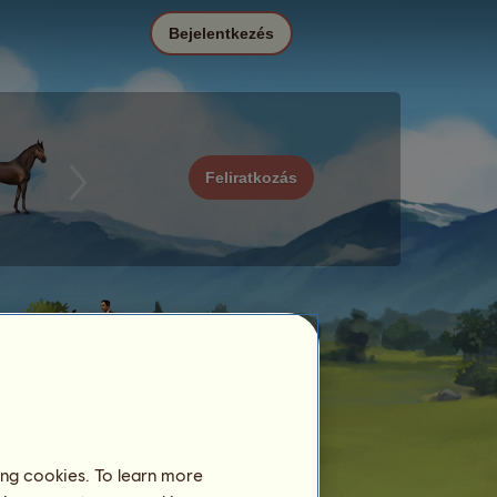
Bejelentkezés
Feliratkozás
ing cookies. To learn more
Dátum
Ár