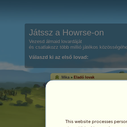
Játssz a Howrse-on
Vezesd álmaid lovardáját
és csatlakozz több millió játékos közösségéh
Válaszd ki az első lovad:
Mika
»
Eladó lovak
Mika eladó lovai
Ezen az oldalon tekintheted meg Mika je
This website processes persona
Ló