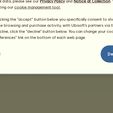
l data, please see our
Privacy Policy
and
Notice at Collection
.
ting our
cookie management tool.
Nincs megjeleníthető értékesítés
licking the “accept” button below you specifically consent to s
me browsing and purchase activity, with Ubisoft’s partners via t
ecline, click the “decline” button below. You can change your c
eferences” link on the bottom of each web page.
védelem
Vásárlási feltételek
Végfelhasználói engedély
Jogi adatok
Sütikezelés
De