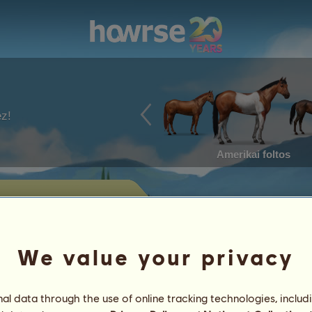
ez!
Amerikai foltos
lenleg eladásra kínált lovait.
We value your privacy
Elért eredmények
l data through the use of online tracking technologies, includ
Jellemvonások
Tételek
/
Képességek
Genetika