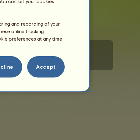
 You can set your cookies
haring and recording of your
hese online tracking
ookie preferences at any time
Magatartási szabályzat
Kapcsolat
cline
Accept