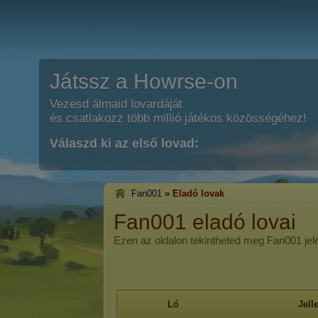
Játssz a Howrse-on
Vezesd álmaid lovardáját
és csatlakozz több millió játékos közösségéhez!
Válaszd ki az első lovad:
Fan001
»
Eladó lovak
Fan001 eladó lovai
Ezen az oldalon tekintheted meg Fan001 jelen
Ló
Jel