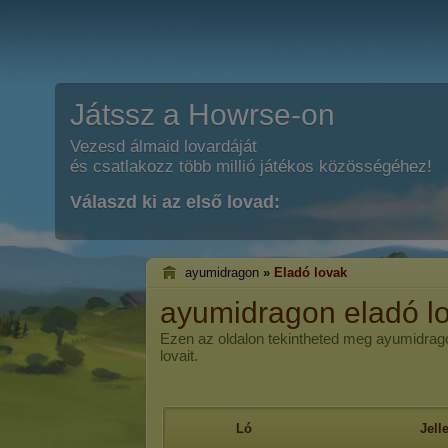
Játssz a Howrse-on
Vezesd álmaid lovardáját
és csatlakozz több millió játékos közösségéhez!
Válaszd ki az első lovad:
ayumidragon
»
Eladó lovak
ayumidragon eladó lo
Ezen az oldalon tekintheted meg ayumidragon
lovait.
Ló
Jel