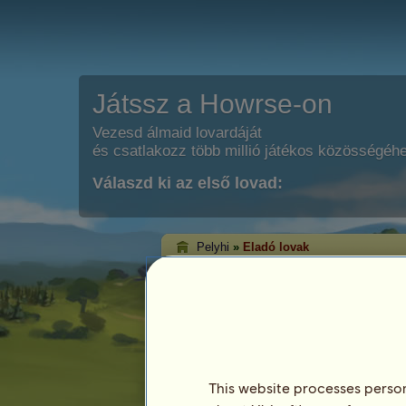
Játssz a Howrse-on
Vezesd álmaid lovardáját
és csatlakozz több millió játékos közösségéh
Válaszd ki az első lovad:
Pelyhi
»
Eladó lovak
Pelyhi eladó lovai
Ezen az oldalon tekintheted meg Pelyhi j
This website processes persona
Ló