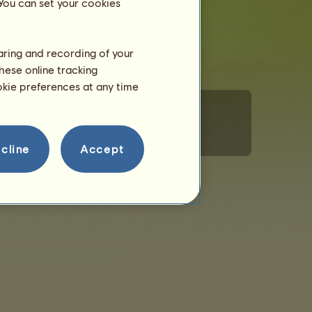
 You can set your cookies
haring and recording of your
hese online tracking
ookie preferences at any time
Magatartási szabályzat
Kapcsolat
cline
Accept