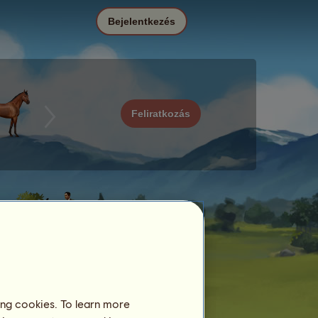
Bejelentkezés
Feliratkozás
ing cookies. To learn more
Dátum
Ár