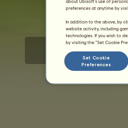
about Ubisoft's use of persona
preferences at anytime by visi
In addition to the above, by c
website activity, including ga
technologies. If you wish to d
by visiting the “Set Cookie Pr
Set Cookie
Általános felhasználói feltételek
Adat
Preferences