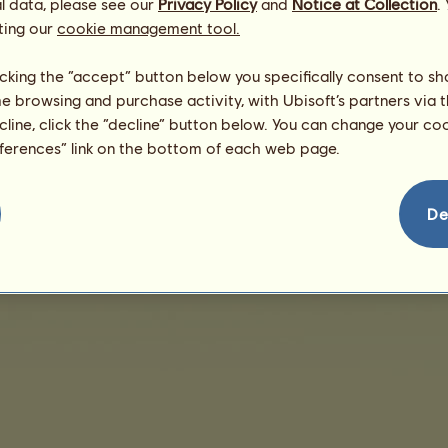
l data, please see our
Privacy Policy
and
Notice at Collection
.
ting our
cookie management tool.
Nincs megjeleníthető értékesítés
licking the “accept” button below you specifically consent to s
me browsing and purchase activity, with Ubisoft’s partners via t
ecline, click the “decline” button below. You can change your c
eferences” link on the bottom of each web page.
védelem
Vásárlási feltételek
Végfelhasználói engedély
Jogi adatok
Sütikezelés
De