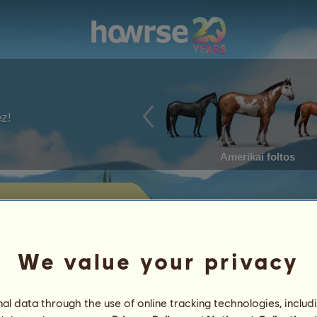
ez!
Amerikai foltos
elenleg eladásra kínált lovait.
We value your privacy
Elért eredmények
l data through the use of online tracking technologies, includ
Jellemvonások
Tételek
/
Képességek
Genetika