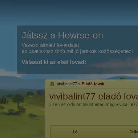
Játssz a Howrse-on
Vezesd álmaid lovardáját
és csatlakozz több millió játékos közösségéhez!
Válaszd ki az első lovad:
vivibalint77
»
Eladó lovak
vivibalint77 eladó lov
Ezen az oldalon tekintheted meg vivibalint77 j
Ló
Jel