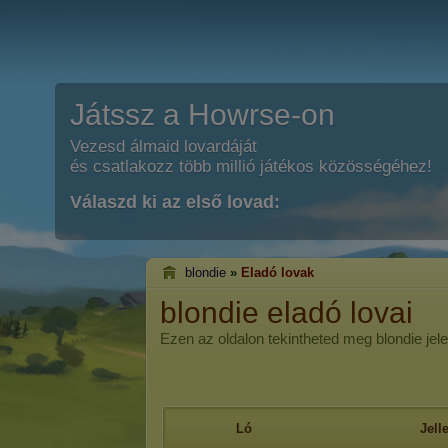
Játssz a Howrse-on
Vezesd álmaid lovardáját
és csatlakozz több millió játékos közösségéhez!
Válaszd ki az első lovad:
blondie
»
Eladó lovak
blondie eladó lovai
Ezen az oldalon tekintheted meg blondie jelen
Ló
Jel