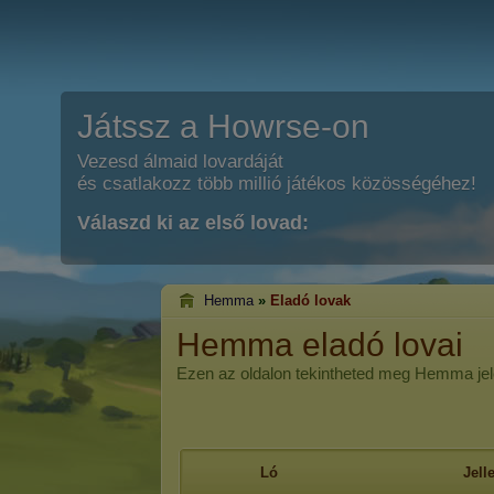
Játssz a Howrse-on
Vezesd álmaid lovardáját
és csatlakozz több millió játékos közösségéhez!
Válaszd ki az első lovad:
Hemma
»
Eladó lovak
Hemma eladó lovai
Ezen az oldalon tekintheted meg Hemma jelen
Ló
Jel