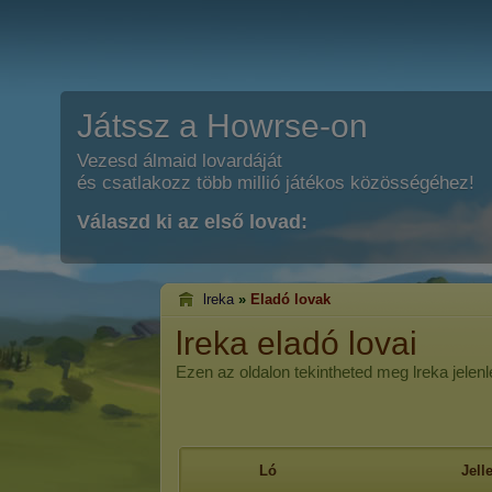
Játssz a Howrse-on
Vezesd álmaid lovardáját
és csatlakozz több millió játékos közösségéhez!
Válaszd ki az első lovad:
lreka
»
Eladó lovak
lreka eladó lovai
Ezen az oldalon tekintheted meg lreka jelenle
Ló
Jel