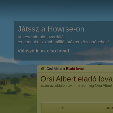
Játssz a Howrse-on
Vezesd álmaid lovardáját
és csatlakozz több millió játékos közösségéhez!
Válaszd ki az első lovad:
Orsi Albert
»
Eladó lovak
Orsi Albert eladó lova
Ezen az oldalon tekintheted meg Orsi Albert j
Ló
Jel