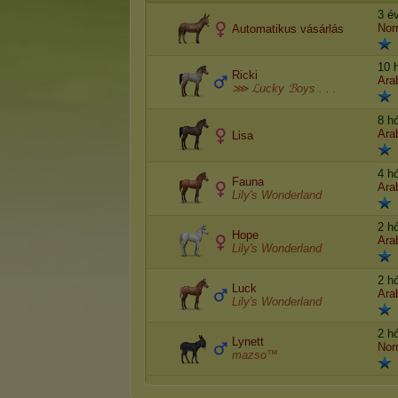
3 é
Nor
Automatikus vásárlás
10 
Ricki
Arab
⋙ ℒucky ℬoys . . .
8 h
Arab
Lisa
4 h
Fauna
Arab
Lily's Wonderland
2 h
Hope
Arab
Lily's Wonderland
2 h
Luck
Arab
Lily's Wonderland
2 h
Lynett
Nor
mazso™