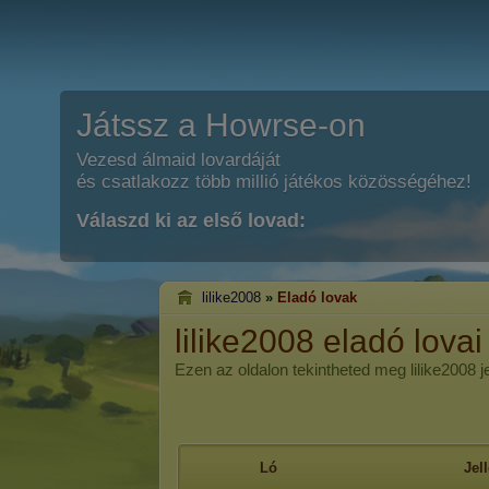
Játssz a Howrse-on
Vezesd álmaid lovardáját
és csatlakozz több millió játékos közösségéhez!
Válaszd ki az első lovad:
lilike2008
»
Eladó lovak
lilike2008 eladó lovai
Ezen az oldalon tekintheted meg lilike2008 je
Ló
Jel