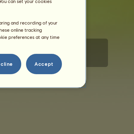
 You can set your cookies
haring and recording of your
hese online tracking
ookie preferences at any time
Magatartási szabályzat
Kapcsolat
cline
Accept