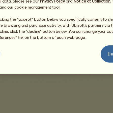
l data, please see our
Privacy Policy
and
Notice at Collection
.
ting our
cookie management tool.
Nincs megjeleníthető értékesítés
licking the “accept” button below you specifically consent to s
me browsing and purchase activity, with Ubisoft’s partners via t
ecline, click the “decline” button below. You can change your c
eferences” link on the bottom of each web page.
védelem
Vásárlási feltételek
Végfelhasználói engedély
Jogi adatok
Sütikezelés
De