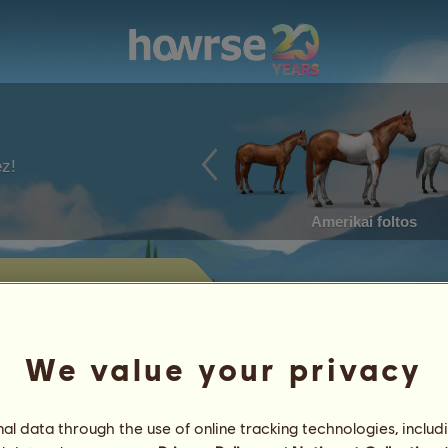
ez!
Amerikai foltos
jelenleg eladásra kínált lovait.
We value your privacy
Elért eredmények
l data through the use of online tracking technologies, includ
Jellemvonások
Tételek
/
Képességek
Genetika