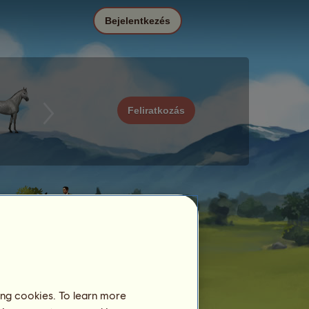
Bejelentkezés
Feliratkozás
ing cookies. To learn more
Dátum
Ár