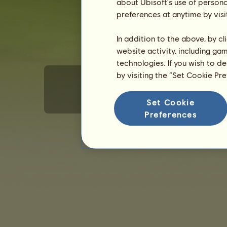
about Ubisoft's use of persona
preferences at anytime by visi
In addition to the above, by c
website activity, including ga
technologies. If you wish to d
by visiting the “Set Cookie Pr
Set Cookie
Általános felhasználói feltételek
Adat
Preferences