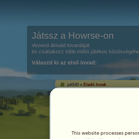
Játssz a Howrse-on
Vezesd álmaid lovardáját
és csatlakozz több millió játékos közösségéh
Válaszd ki az első lovad:
juli540
»
Eladó lovak
juli540 eladó lovai
Ezen az oldalon tekintheted meg juli540 
This website processes persona
Ló