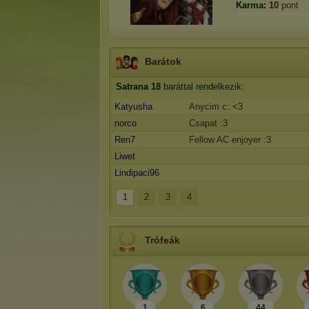
Karma:
10
pont
Barátok
Satrana
18
baráttal rendelkezik:
Katyusha
Anycim c: <3
norco
Csapat :3
Ren7
Fellow AC enjoyer :3
Liwet
Lindipaci96
1
2
3
4
Trófeák
1
6
44