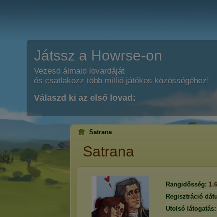
Játssz a Howrse-on
Vezesd álmaid lovardáját
és csatlakozz több millió játékos közösségéhez!
Válaszd ki az első lovad:
Satrana
Satrana
Rangidősség:
1.
Regisztráció dát
Utolsó látogatás: