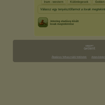
Iram - western
Különlegesek
Golden
Válassz egy tenyésztőfarmot a lovak megtekin
Jelenleg eladásra kínált
lovak megtekintése
Általános felhasználói feltételek
Adatvédele