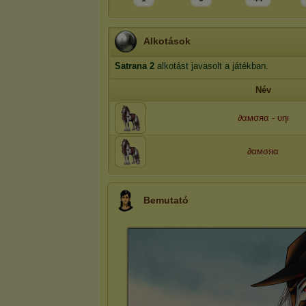
Alkotások
Satrana
2
alkotást javasolt a játékban.
Név
∂αмσяα - υηι
∂αмσяα
Bemutató