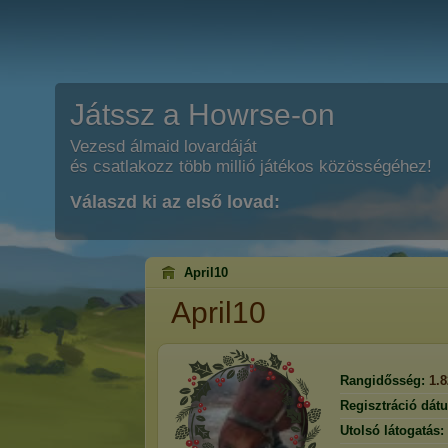
Játssz a Howrse-on
Vezesd álmaid lovardáját
és csatlakozz több millió játékos közösségéhez!
Válaszd ki az első lovad:
April10
April10
Rangidősség:
1.
Regisztráció dát
Utolsó látogatás: