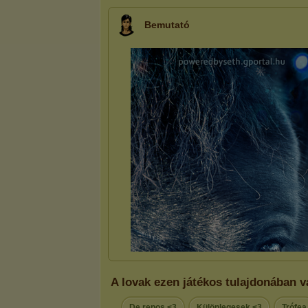
Bemutató
A lovak ezen játékos tulajdonában v
De repos <3
Különlegesek <3
Trófea