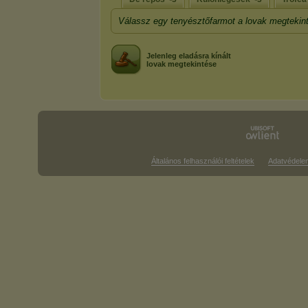
Válassz egy tenyésztőfarmot a lovak megtekin
Jelenleg eladásra kínált
lovak megtekintése
Általános felhasználói feltételek
Adatvédele