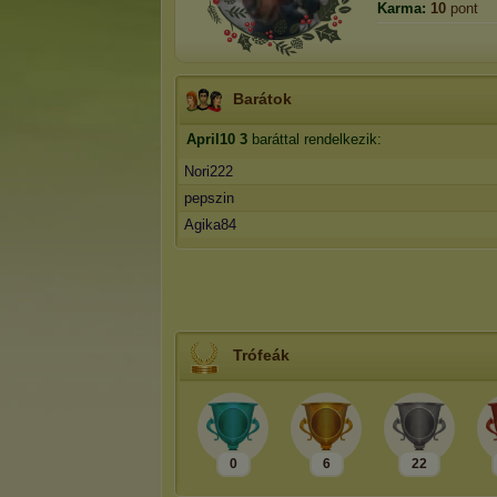
Karma:
10
pont
Barátok
April10
3
baráttal rendelkezik:
Nori222
pepszin
Agika84
Trófeák
0
6
22