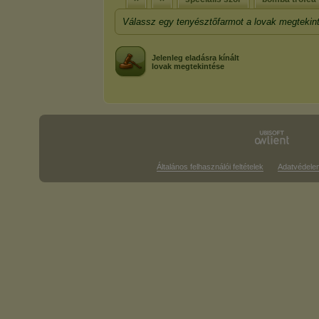
Válassz egy tenyésztőfarmot a lovak megtekin
Jelenleg eladásra kínált
lovak megtekintése
Általános felhasználói feltételek
Adatvédele