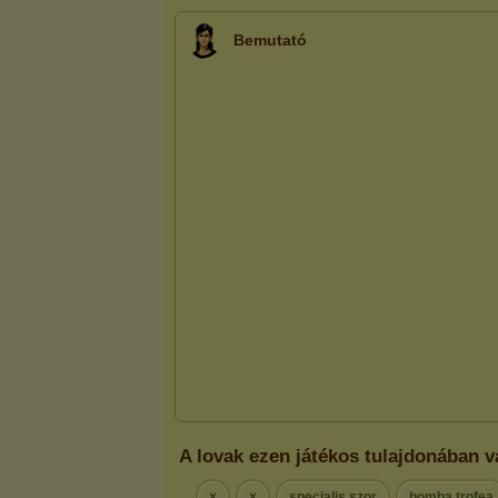
Bemutató
A lovak ezen játékos tulajdonában v
×
×
specialis szor
bomba trofea