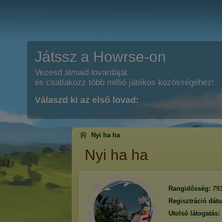
Játssz a Howrse-on
Vezesd álmaid lovardáját
és csatlakozz több millió játékos közösségéhez!
Válaszd ki az első lovad:
Nyi ha ha
Nyi ha ha
Rangidősség:
79
Regisztráció dát
Utolsó látogatás: