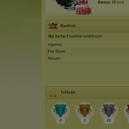
Karma:
10
pont
Barátok
Nyi ha ha
3
baráttal rendelkezik:
trigemini
Fire Storm
Nimuen
Trófeák
0
1
21