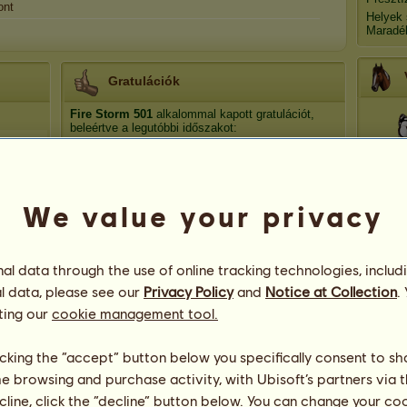
ont
Helyek
Maradé
Gratulációk
Fire Storm
501
alkalommal kapott gratulációt,
beleértve a legutóbbi időszakot:
Foxy
118 nap ezelőtt
Di
Foxy
132 nap ezelőtt
Foxy
183 nap ezelőtt
We value your privacy
Sötét vihar
353 nap ezelőtt
Atala
Foxy
430 nap ezelőtt
l data through the use of online tracking technologies, includ
l data, please see our
Privacy Policy
and
Notice at Collection
.
Zá
ting our
cookie management tool.
licking the “accept” button below you specifically consent to s
me browsing and purchase activity, with Ubisoft’s partners via t
ecline, click the “decline” button below. You can change your c
38