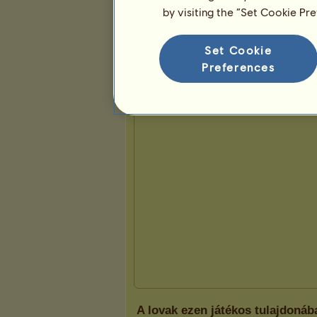
by visiting the “Set Cookie Pr
Bemutató
Set Cookie
Preferences
A lovak ezen játékos tulajdonáb