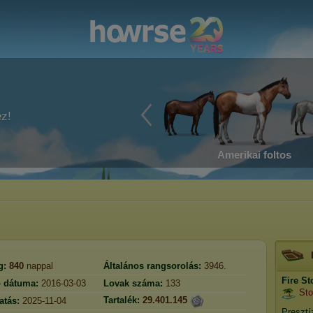
ez!
Amerikai foltos
g:
840
nappal
Általános rangsorolás:
3946.
Fire S
ó dátuma:
2016-03-03
Lovak száma:
133
St
Tartalék:
29.401.145
atás:
2025-11-04
Presztí