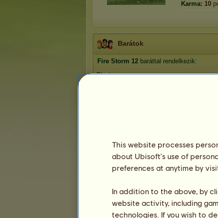
Karma:
10
p
Barátok
Fire Storm
12
baráttal rendelkezik:
Elysia
hibatörtént
-luca12
líria0
Illuminati
1
2
3
This website processes persona
about Ubisoft's use of persona
preferences at anytime by visi
Trófeák
In addition to the above, by c
website activity, including ga
technologies. If you wish to d
0
0
11