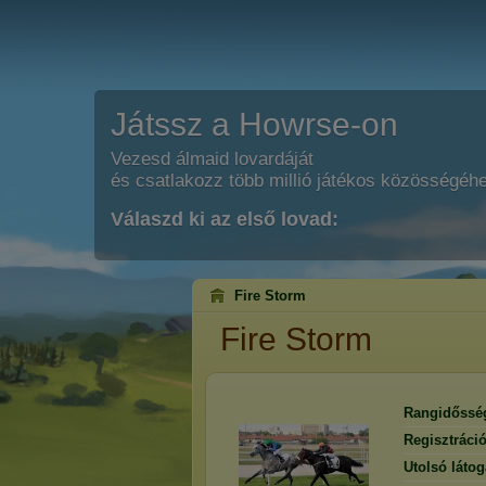
Játssz a Howrse-on
Vezesd álmaid lovardáját
és csatlakozz több millió játékos közösségéh
Válaszd ki az első lovad:
Fire Storm
Fire Storm
Rangidőssé
Regisztráci
Utolsó látog