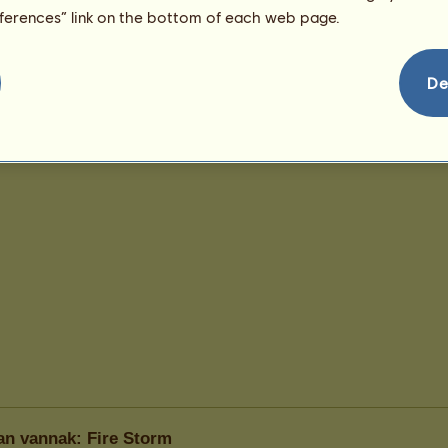
eferences” link on the bottom of each web page.
De
an vannak: Fire Storm