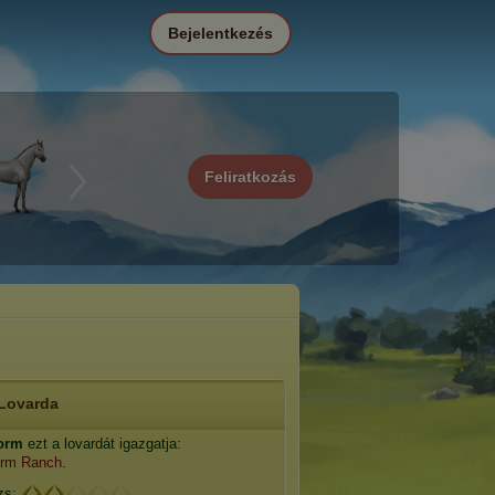
Bejelentkezés
Feliratkozás
Lovarda
torm
ezt a lovardát igazgatja:
orm Ranch
.
zs: