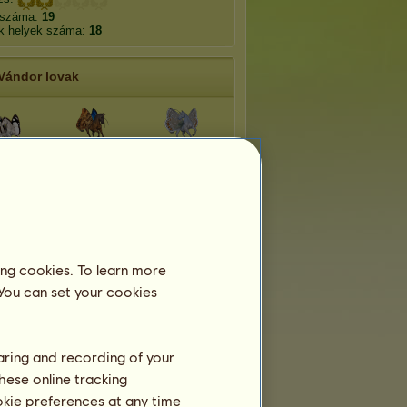
 száma:
19
k helyek száma:
18
Vándor lovak
Kék morpho
Közönséges
namit
lepke
boglárka
Marpesia
ntalepke
Tajga
zerynthia
ing cookies. To learn more
 You can set your cookies
tony
Jégtábla
Sztyeppe
haring and recording of your
hese online tracking
ookie preferences at any time