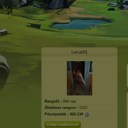
Lucus01
Rangidő :
894 nap
Általános rangsor :
2262.
Pénztartalék :
460.134
Eddigi tulajdonosok