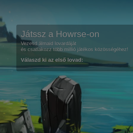
Játssz a Howrse-on
Vezesd álmaid lovardáját
és csatlakozz több millió játékos közösségéhez!
Válaszd ki az első lovad: