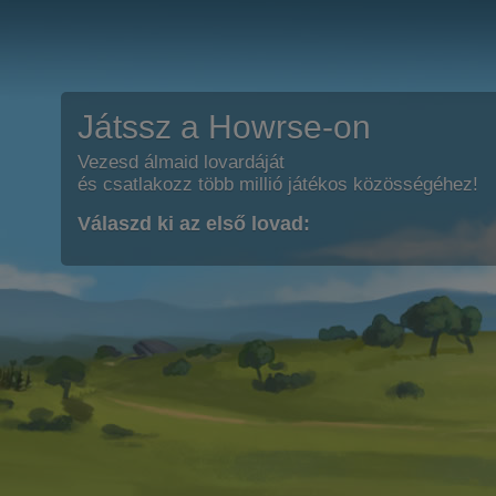
Játssz a Howrse-on
Vezesd álmaid lovardáját
és csatlakozz több millió játékos közösségéhez!
Válaszd ki az első lovad: