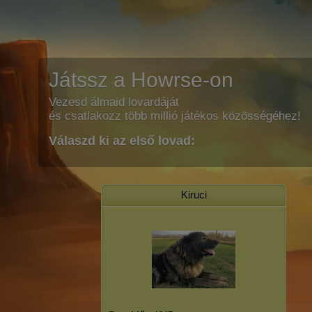
Játssz a Howrse-on
Vezesd álmaid lovardáját
és csatlakozz több millió játékos közösségéhez!
Válaszd ki az első lovad:
Kiruci