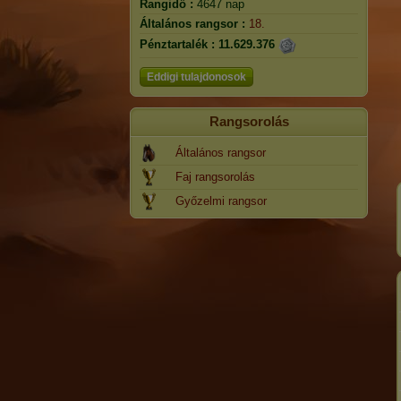
Rangidő :
4647 nap
Általános rangsor :
18.
Pénztartalék :
11.629.376
Eddigi tulajdonosok
Rangsorolás
Általános rangsor
Faj rangsorolás
Győzelmi rangsor