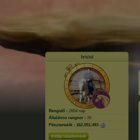
bristol
Rangidő :
2654 nap
Általános rangsor :
38.
Pénztartalék :
162.851.493
Eddigi tulajdonosok