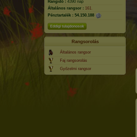
Rangidő :
4390 nap
Általános rangsor :
161.
Pénztartalék :
54.150.188
Eddigi tulajdonosok
Rangsorolás
Általános rangsor
Faj rangsorolás
Győzelmi rangsor