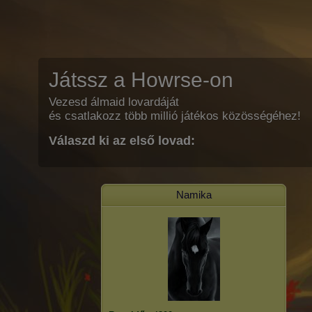
Játssz a Howrse-on
Vezesd álmaid lovardáját
és csatlakozz több millió játékos közösségéhez!
Válaszd ki az első lovad:
Namika