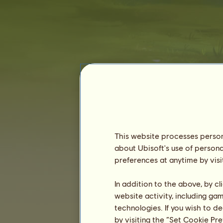
Cossette
This website processes persona
about Ubisoft's use of persona
preferences at anytime by visi
Rangidő :
1447 nap
In addition to the above, by c
Általános rangsor :
3073.
website activity, including ga
Pénztartalék :
130.077
technologies. If you wish to d
Eddigi tulajdonosok
by visiting the “Set Cookie Pr