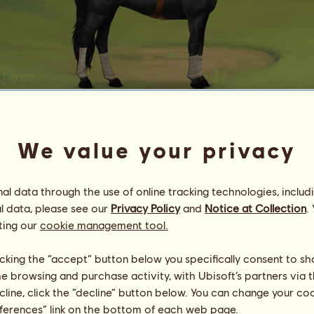
14.10 Fekete
We value your privacy
GézengúZ Tenyészet
Energia
74
%
18:30
Egészség
100
%
l data through the use of online tracking technologies, includ
Hangulat
89
%
l data, please see our
Privacy Policy
and
Notice at Collection
.
ting our
cookie management tool.
Képességek
Összesen:
636.07
Állóképesség
194.09
licking the “accept” button below you specifically consent to s
Gyorsaság
160.19
me browsing and purchase activity, with Ubisoft’s partners via t
Díjlovaglás
165.83
ecline, click the “decline” button below. You can change your c
Galopp
34.17
eferences” link on the bottom of each web page.
Ügetés
60.87