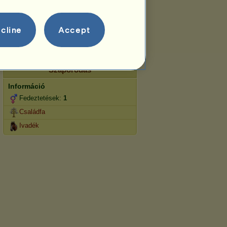
Ugrás
Versenyek
cline
Accept
Ezen ló specialitása az Angol
lovaglás.
Szaporodás
Információ
Fedeztetések:
1
Családfa
Ivadék