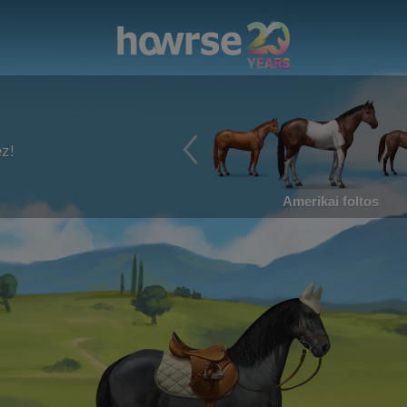
ez!
Amerikai foltos