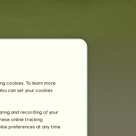
Lovarda
14.10 Fekete
még nincs lovardában
regisztrálva.
ing cookies. To learn more
Tréning
 You can set your cookies
Állóképesség
Gyorsaság
Díjlovaglás
haring and recording of your
hese online tracking
Galopp
ookie preferences at any time
Ügetés