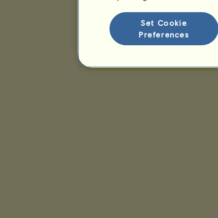
Rangsorolás
Set Cookie
Preferences
Általános rangsor
Faj rangsorolás
Győzelmi rangsor