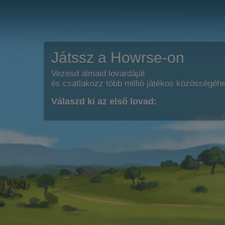
Játssz a Howrse-on
Vezesd álmaid lovardáját
és csatlakozz több millió játékos közösségéh
Válaszd ki az első lovad: