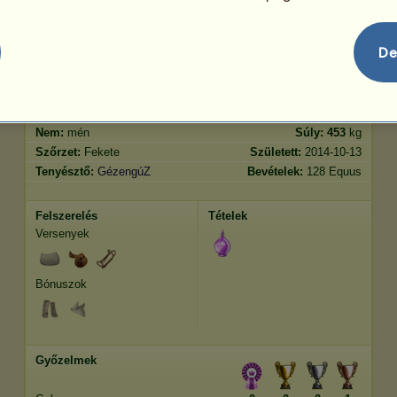
Ugrás
20.93
De
Jellemvonások
Genetika
Bónusz
Lófajta:
Fríz
Kor:
5 év 3 hónap
Faj:
Sportló
Magasság:
164
cm
Nem:
mén
Súly:
453
kg
Szőrzet:
Fekete
Született:
2014-10-13
Tenyésztő:
GézengúZ
Bevételek:
128 Equus
Felszerelés
Tételek
Versenyek
Bónuszok
Győzelmek